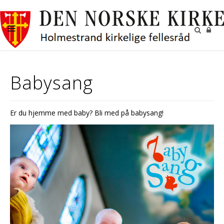
DÅP
Babysang
KONFIRMASJON
BRYLLUP
Er du hjemme med baby? Bli med på babysang!
GRAVFERD
MENIGHETER
GI EN GAVE
HVA SKJER?
KONTAKT OSS
UTLEIE